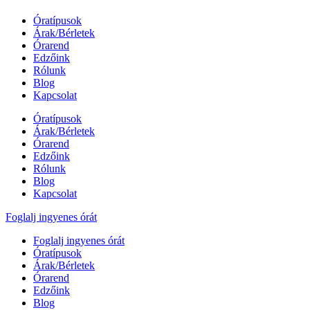
Óratípusok
Árak/Bérletek
Órarend
Edzőink
Rólunk
Blog
Kapcsolat
Óratípusok
Árak/Bérletek
Órarend
Edzőink
Rólunk
Blog
Kapcsolat
Foglalj ingyenes órát
Foglalj ingyenes órát
Óratípusok
Árak/Bérletek
Órarend
Edzőink
Blog