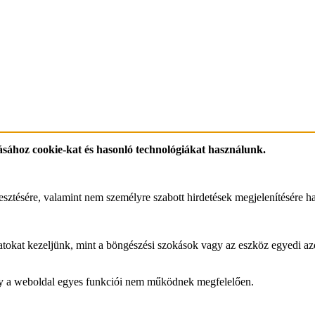
ásához cookie-kat és hasonló technológiákat használunk.
esztésére, valamint nem személyre szabott hirdetések megjelenítésére h
tokat kezeljünk, mint a böngészési szokások vagy az eszköz egyedi azo
ogy a weboldal egyes funkciói nem működnek megfelelően.