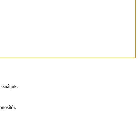
asználjuk.
nosítói.