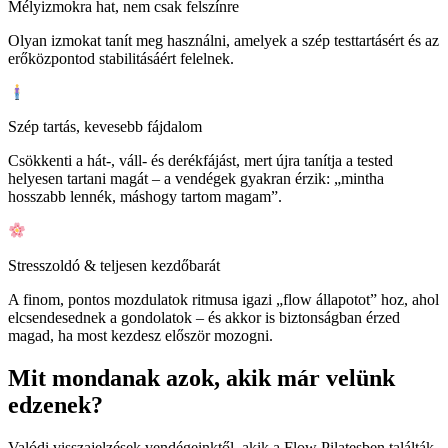
Mélyizmokra hat, nem csak felszínre
Olyan izmokat tanít meg használni, amelyek a szép testtartásért és az
erőközpontod stabilitásáért felelnek.
Szép tartás, kevesebb fájdalom
Csökkenti a hát-, váll- és derékfájást, mert újra tanítja a tested
helyesen tartani magát – a vendégek gyakran érzik: „mintha
hosszabb lennék, máshogy tartom magam”.
Stresszoldó & teljesen kezdőbarát
A finom, pontos mozdulatok ritmusa igazi „flow állapotot” hoz, ahol
elcsendesednek a gondolatok – és akkor is biztonságban érzed
magad, ha most kezdesz először mozogni.
Mit mondanak azok, akik már velünk
edzenek?
Valódi visszajelzések vendégeinktől, akik a Flow Pilatesben találták