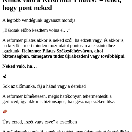
hogy pont neked
A legtöbb vendégünk ugyanazt mondja:
„Bárcsak előbb kezdtem volna el…”
A reformer pilates akkor is neked szól, ha edzett vagy, és akkor is,
ha kezdő – mert minden mozdulatot pontosan a te szintedhez
igazítunk.
Reformer Pilates Székesfehérváron, ahol
biztonságban, támogatva tudsz újrakezdeni vagy továbblépni.
Neked való, ha…
💺
Sok az ülőmunka, fáj a hátad vagy a derekad
A reformer kíméletesen, mégis hatékonyan tehermentesíti a
gerinced, így akkor is biztonságos, ha egész nap széken ülsz.
Úgy érzed, „szét vagy esve” a testedben
A mélyizmokat erősíti, amelyek tartást, magabiztosságot és stabilitást