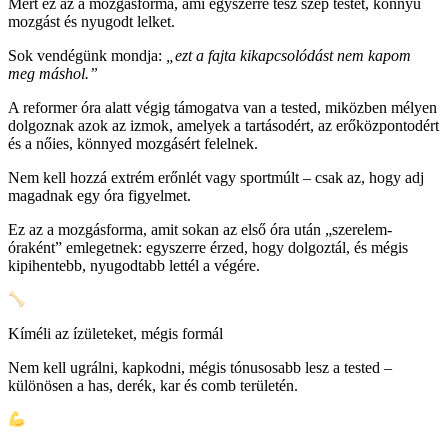
Mert ez az a mozgásforma, ami egyszerre tesz szép testet, könnyű
mozgást és nyugodt lelket.
Sok vendégünk mondja:
„ezt a fajta kikapcsolódást nem kapom
meg máshol.”
A reformer óra alatt végig támogatva van a tested, miközben mélyen
dolgoznak azok az izmok, amelyek a tartásodért, az erőközpontodért
és a nőies, könnyed mozgásért felelnek.
Nem kell hozzá extrém erőnlét vagy sportmúlt – csak az, hogy adj
magadnak egy óra figyelmet.
Ez az a mozgásforma, amit sokan az első óra után „szerelem-
óraként” emlegetnek: egyszerre érzed, hogy dolgoztál, és mégis
kipihentebb, nyugodtabb lettél a végére.
Kíméli az ízületeket, mégis formál
Nem kell ugrálni, kapkodni, mégis tónusosabb lesz a tested –
különösen a has, derék, kar és comb területén.