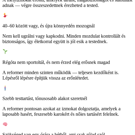
adnak — végre összeszedettnek érezheted a tested.
40–60 között vagy, és újra könnyedén mozognál
Nem kell ugrálni vagy kapkodni. Minden mozdulat kontrollált és
biztonságos, így életkorral együtt is jól esik a testednek.
Régóta nem sportoltál, és nem érzed elég erősnek magad
A reformer minden szinten működik — teljesen kezdőként is.
Lépésről lépésre építjük vissza az erőnlétedet.
Szebb testtartást, tónusosabb alakot szeretnél
A reformer pontosan azokat az izmokat dolgoztatja, amelyek a
laposabb hasért, feszesebb karokért és nőies tartásért felelnek.
Szükséged van egy órára a hétből, ami csak rólad szól