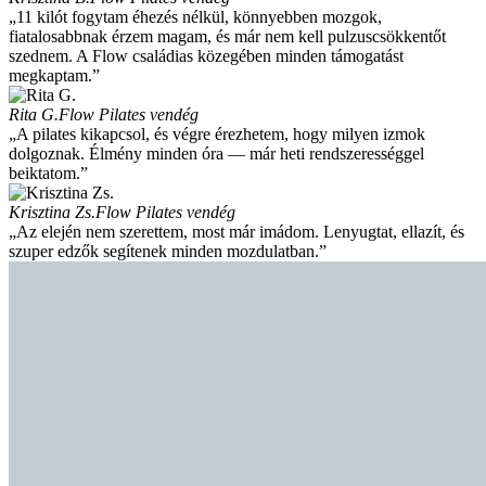
„11 kilót fogytam éhezés nélkül, könnyebben mozgok,
fiatalosabbnak érzem magam, és már nem kell pulzuscsökkentőt
szednem. A Flow családias közegében minden támogatást
megkaptam.”
Rita G.
Flow Pilates vendég
„A pilates kikapcsol, és végre érezhetem, hogy milyen izmok
dolgoznak. Élmény minden óra — már heti rendszerességgel
beiktatom.”
Krisztina Zs.
Flow Pilates vendég
„Az elején nem szerettem, most már imádom. Lenyugtat, ellazít, és
szuper edzők segítenek minden mozdulatban.”