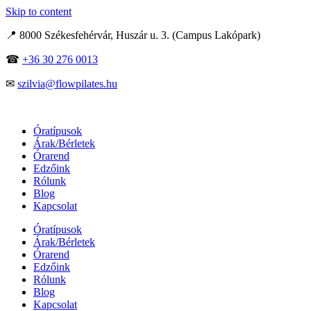
Skip to content
📍 8000 Székesfehérvár, Huszár u. 3. (Campus Lakópark)
☎
+36 30 276 0013
✉
szilvia@flowpilates.hu
Óratípusok
Árak/Bérletek
Órarend
Edzőink
Rólunk
Blog
Kapcsolat
Óratípusok
Árak/Bérletek
Órarend
Edzőink
Rólunk
Blog
Kapcsolat