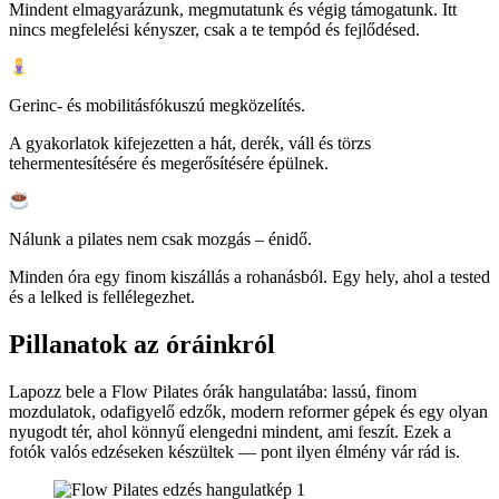
Mindent elmagyarázunk, megmutatunk és végig támogatunk. Itt
nincs megfelelési kényszer, csak a te tempód és fejlődésed.
Gerinc- és mobilitásfókuszú megközelítés.
A gyakorlatok kifejezetten a hát, derék, váll és törzs
tehermentesítésére és megerősítésére épülnek.
Nálunk a pilates nem csak mozgás – énidő.
Minden óra egy finom kiszállás a rohanásból. Egy hely, ahol a tested
és a lelked is fellélegezhet.
Pillanatok az óráinkról
Lapozz bele a Flow Pilates órák hangulatába: lassú, finom
mozdulatok, odafigyelő edzők, modern reformer gépek és egy olyan
nyugodt tér, ahol könnyű elengedni mindent, ami feszít. Ezek a
fotók valós edzéseken készültek — pont ilyen élmény vár rád is.