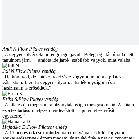
Andi K.
Flow Pilates vendég
„Az egyensúlyérzékem rengeteget javult. Betegség után újra kellett
tanulnom járni — amióta ide járok, stabilabb vagyok, mint valaha.”
Joli N.
Flow Pilates vendég
„Ha könnyed, de hatékony edzésre vágyom, mindig a pilatest
választom. Javult az egyensúlyom, a hajlékonyságom és a
hasizmaim is erősödtek.”
Erika S.
Flow Pilates vendég
„A pilates óta megszűnt a bizonytalanság a mozgásomban. A hátam
és a testtartásom teljesen rendeződött — pihentet és erősít
egyszerre.”
Hajnalka D.
Flow Pilates vendég
„A 15 perces edzések minden nap motiválnak. 6 kilót fogytam,
sokkal erősebbnek érzem magam, és az élő órák a hét csúcspontjai.”