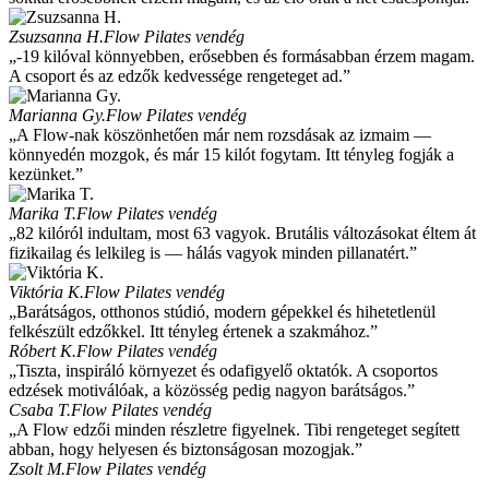
Zsuzsanna H.
Flow Pilates vendég
„-19 kilóval könnyebben, erősebben és formásabban érzem magam.
A csoport és az edzők kedvessége rengeteget ad.”
Marianna Gy.
Flow Pilates vendég
„A Flow-nak köszönhetően már nem rozsdásak az izmaim —
könnyedén mozgok, és már 15 kilót fogytam. Itt tényleg fogják a
kezünket.”
Marika T.
Flow Pilates vendég
„82 kilóról indultam, most 63 vagyok. Brutális változásokat éltem át
fizikailag és lelkileg is — hálás vagyok minden pillanatért.”
Viktória K.
Flow Pilates vendég
„Barátságos, otthonos stúdió, modern gépekkel és hihetetlenül
felkészült edzőkkel. Itt tényleg értenek a szakmához.”
Róbert K.
Flow Pilates vendég
„Tiszta, inspiráló környezet és odafigyelő oktatók. A csoportos
edzések motiválóak, a közösség pedig nagyon barátságos.”
Csaba T.
Flow Pilates vendég
„A Flow edzői minden részletre figyelnek. Tibi rengeteget segített
abban, hogy helyesen és biztonságosan mozogjak.”
Zsolt M.
Flow Pilates vendég