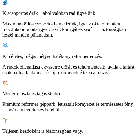
Kiscsoportos órák – ahol valóban rád figyelünk.
Maximum 8 fős csoportokban edzünk, így az oktató minden
mozdulatodra odafigyel, javít, korrigál és segít — biztonságban
leszel minden pillanatban.
Kíméletes, mégis mélyen hatékony reformer edzés.
A rugók ellenállása egyszerre erősít és tehermentesít: javítja a tartást,
csökkenti a fájdalmat, és újra könnyeddé teszi a mozgást.
Modern, tiszta és tágas stúdió.
Prémium reformer géppark, letisztult környezet és természetes fény
— már a megérkezés is feltölt.
Teljesen kezdőként is biztonságban vagy.