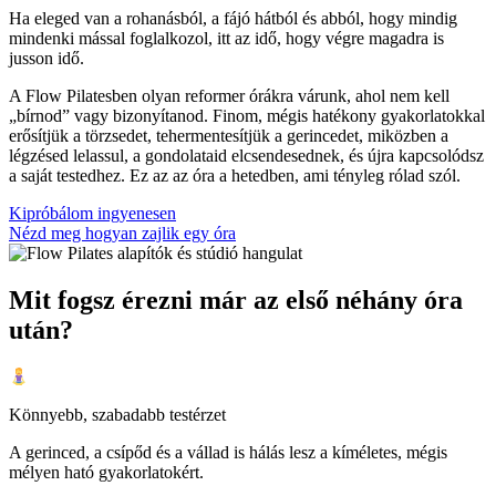
Ha eleged van a rohanásból, a fájó hátból és abból, hogy mindig
mindenki mással foglalkozol, itt az idő, hogy végre magadra is
jusson idő.
A Flow Pilatesben olyan reformer órákra várunk, ahol nem kell
„bírnod” vagy bizonyítanod. Finom, mégis hatékony gyakorlatokkal
erősítjük a törzsedet, tehermentesítjük a gerincedet, miközben a
légzésed lelassul, a gondolataid elcsendesednek, és újra kapcsolódsz
a saját testedhez. Ez az az óra a hetedben, ami tényleg rólad szól.
Kipróbálom ingyenesen
Nézd meg hogyan zajlik egy óra
Mit fogsz érezni már az első néhány óra
után?
Könnyebb, szabadabb testérzet
A gerinced, a csípőd és a vállad is hálás lesz a kíméletes, mégis
mélyen ható gyakorlatokért.