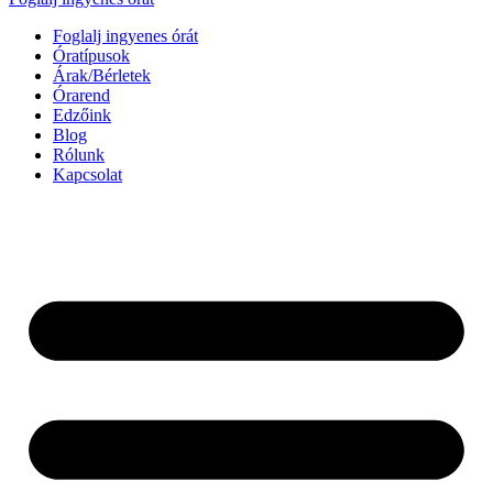
Foglalj ingyenes órát
Óratípusok
Árak/Bérletek
Órarend
Edzőink
Blog
Rólunk
Kapcsolat