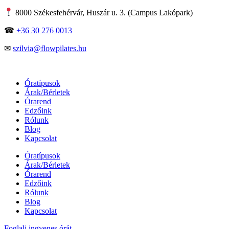
Skip
8000 Székesfehérvár, Huszár u. 3. (Campus Lakópark)
to
content
☎
+36 30 276 0013
✉
szilvia@flowpilates.hu
Óratípusok
Árak/Bérletek
Órarend
Edzőink
Rólunk
Blog
Kapcsolat
Óratípusok
Árak/Bérletek
Órarend
Edzőink
Rólunk
Blog
Kapcsolat
Foglalj ingyenes órát