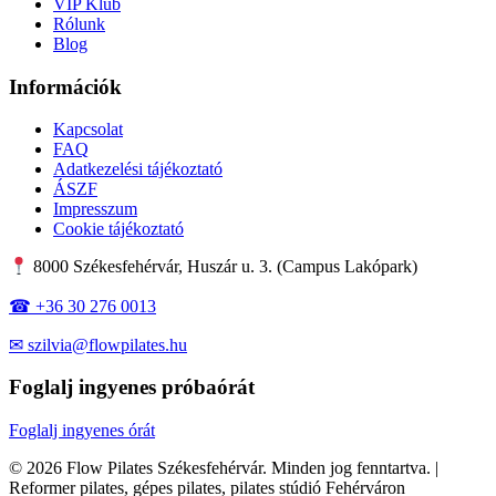
VIP Klub
Rólunk
Blog
Információk
Kapcsolat
FAQ
Adatkezelési tájékoztató
ÁSZF
Impresszum
Cookie tájékoztató
8000 Székesfehérvár, Huszár u. 3. (Campus Lakópark)
☎ +36 30 276 0013
✉ szilvia@flowpilates.hu
Foglalj ingyenes próbaórát
Foglalj ingyenes órát
© 2026 Flow Pilates Székesfehérvár. Minden jog fenntartva. |
Reformer pilates, gépes pilates, pilates stúdió Fehérváron