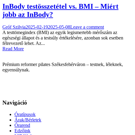
InBody testösszetétel vs. BMI – Miért
jobb az InBody?
Gróf Szilvia
2025-02-19
2025-05-08
Leave a comment
A testtömegindex (BMI) az egyik legismertebb mérőszám az
egészségi állapot és a testsúly értékelésére, azonban sok esetben
félrevezető lehet. Az...
Read More
Prémium reformer pilates Székesfehérváron – testnek, léleknek,
egyensúlynak.
Navigáció
Óratípusok
Árak/Bérletek
Órarend
Edzőink