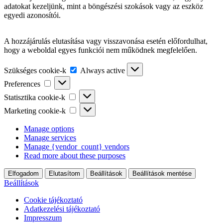
adatokat kezeljünk, mint a böngészési szokások vagy az eszköz
egyedi azonosítói.
A hozzájárulás elutasítása vagy visszavonása esetén előfordulhat,
hogy a weboldal egyes funkciói nem működnek megfelelően.
Szükséges
Szükséges cookie-k
Always active
cookie-
Preferences
Preferences
k
Statisztika
Statisztika cookie-k
cookie-
Marketing
Marketing cookie-k
k
cookie-
k
Manage options
Manage services
Manage {vendor_count} vendors
Read more about these purposes
Elfogadom
Elutasítom
Beállítások
Beállítások mentése
Beállítások
Cookie tájékoztató
Adatkezelési tájékoztató
Impresszum