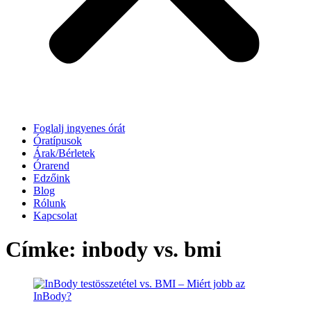
Foglalj ingyenes órát
Óratípusok
Árak/Bérletek
Órarend
Edzőink
Blog
Rólunk
Kapcsolat
Címke:
inbody vs. bmi