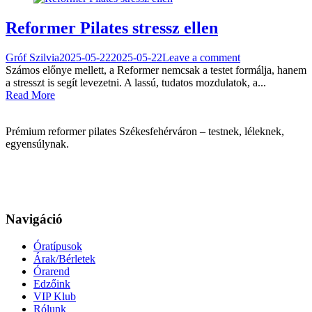
Reformer Pilates stressz ellen
Gróf Szilvia
2025-05-22
2025-05-22
Leave a comment
Számos előnye mellett, a Reformer nemcsak a testet formálja, hanem
a stresszt is segít levezetni. A lassú, tudatos mozdulatok, a...
Read More
Prémium reformer pilates Székesfehérváron – testnek, léleknek,
egyensúlynak.
Navigáció
Óratípusok
Árak/Bérletek
Órarend
Edzőink
VIP Klub
Rólunk