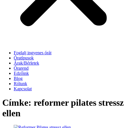
Foglalj ingyenes órát
Óratípusok
Árak/Bérletek
Órarend
Edzőink
Blog
Rólunk
Kapcsolat
Címke:
reformer pilates stressz
ellen