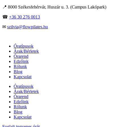
Skip
📍 8000 Székesfehérvár, Huszár u. 3. (Campus Lakópark)
to
content
☎
+36 30 276 0013
✉
szilvia@flowpilates.hu
Óratípusok
Árak/Bérletek
Órarend
Edzőink
Rólunk
Blog
Kapcsolat
Óratípusok
Árak/Bérletek
Órarend
Edzőink
Rólunk
Blog
Kapcsolat
Foglalj ingyenes órát