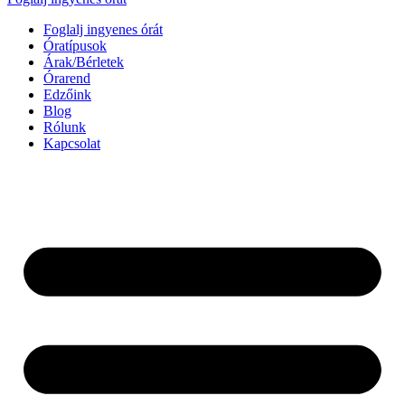
Foglalj ingyenes órát
Óratípusok
Árak/Bérletek
Órarend
Edzőink
Blog
Rólunk
Kapcsolat