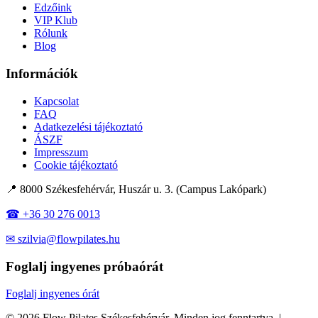
Edzőink
VIP Klub
Rólunk
Blog
Információk
Kapcsolat
FAQ
Adatkezelési tájékoztató
ÁSZF
Impresszum
Cookie tájékoztató
📍 8000 Székesfehérvár, Huszár u. 3. (Campus Lakópark)
☎ +36 30 276 0013
✉ szilvia@flowpilates.hu
Foglalj ingyenes próbaórát
Foglalj ingyenes órát
© 2026 Flow Pilates Székesfehérvár. Minden jog fenntartva. |