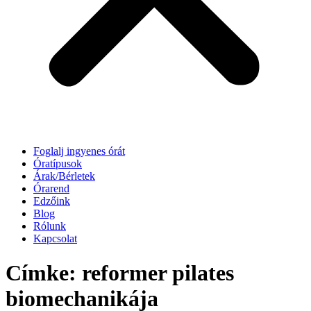
Foglalj ingyenes órát
Óratípusok
Árak/Bérletek
Órarend
Edzőink
Blog
Rólunk
Kapcsolat
Címke:
reformer pilates
biomechanikája