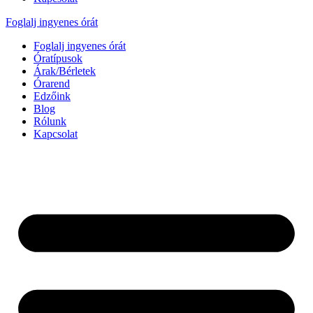
Foglalj ingyenes órát
Foglalj ingyenes órát
Óratípusok
Árak/Bérletek
Órarend
Edzőink
Blog
Rólunk
Kapcsolat