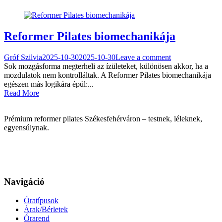
Reformer Pilates biomechanikája
Gróf Szilvia
2025-10-30
2025-10-30
Leave a comment
Sok mozgásforma megterheli az ízületeket, különösen akkor, ha a
mozdulatok nem kontrolláltak. A Reformer Pilates biomechanikája
egészen más logikára épül:...
Read More
Prémium reformer pilates Székesfehérváron – testnek, léleknek,
egyensúlynak.
Navigáció
Óratípusok
Árak/Bérletek
Órarend