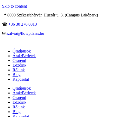
Skip to content
📍 8000 Székesfehérvár, Huszár u. 3. (Campus Lakópark)
☎
+36 30 276 0013
✉
szilvia@flowpilates.hu
Óratípusok
Árak/Bérletek
Órarend
Edzőink
Rólunk
Blog
Kapcsolat
Óratípusok
Árak/Bérletek
Órarend
Edzőink
Rólunk
Blog
Kapcsolat