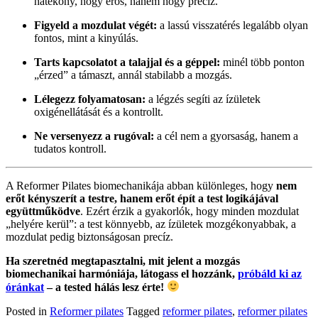
hatékony, hogy erős, hanem hogy precíz.
Figyeld a mozdulat végét:
a lassú visszatérés legalább olyan
fontos, mint a kinyúlás.
Tarts kapcsolatot a talajjal és a géppel:
minél több ponton
„érzed” a támaszt, annál stabilabb a mozgás.
Lélegezz folyamatosan:
a légzés segíti az ízületek
oxigénellátását és a kontrollt.
Ne versenyezz a rugóval:
a cél nem a gyorsaság, hanem a
tudatos kontroll.
A Reformer Pilates biomechanikája abban különleges, hogy
nem
erőt kényszerít a testre, hanem erőt épít a test logikájával
együttműködve
. Ezért érzik a gyakorlók, hogy minden mozdulat
„helyére kerül”: a test könnyebb, az ízületek mozgékonyabbak, a
mozdulat pedig biztonságosan precíz.
Ha szeretnéd megtapasztalni, mit jelent a mozgás
biomechanikai harmóniája, látogass el hozzánk,
próbáld ki az
óránkat
– a tested hálás lesz érte!
Posted in
Reformer pilates
Tagged
reformer pilates
,
reformer pilates