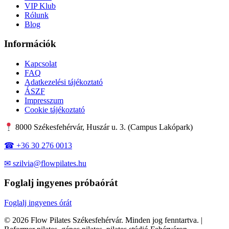
VIP Klub
Rólunk
Blog
Információk
Kapcsolat
FAQ
Adatkezelési tájékoztató
ÁSZF
Impresszum
Cookie tájékoztató
8000 Székesfehérvár, Huszár u. 3. (Campus Lakópark)
☎ +36 30 276 0013
✉ szilvia@flowpilates.hu
Foglalj ingyenes próbaórát
Foglalj ingyenes órát
© 2026 Flow Pilates Székesfehérvár. Minden jog fenntartva. |