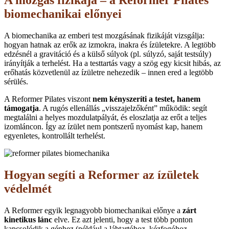
A mozgás fizikája – a R
ef
ormer Pilates
biomechanikai előnyei
A biomechanika az emberi test mozgásának fizikáját vizsgálja:
hogyan hatnak az erők az izmokra, inakra és ízületekre. A legtöbb
edzésnél a gravitáció és a külső súlyok (pl. súlyzó, saját testsúly)
irányítják a terhelést. Ha a testtartás vagy a szög egy kicsit hibás, az
erőhatás közvetlenül az ízületre nehezedik – innen ered a legtöbb
sérülés.
A Reformer Pilates viszont
nem kényszeríti a testet, hanem
támogatja
. A rugós ellenállás „visszajelzőként” működik: segít
megtalálni a helyes mozdulatpályát, és eloszlatja az erőt a teljes
izomláncon. Így az ízület nem pontszerű nyomást kap, hanem
egyenletes, kontrollált terhelést.
Hogyan segíti a Reformer az ízületek
védelmét
A Reformer egyik legnagyobb biomechanikai előnye a
zárt
kinetikus lánc
elve. Ez azt jelenti, hogy a test több ponton
kapcsolódik a géphez (például a lábtartóhoz, kézfogóhoz,