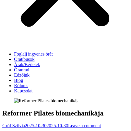
Foglalj ingyenes órát
Óratípusok
Árak/Bérletek
Órarend
Edzőink
Blog
Rólunk
Kapcsolat
Reformer Pilates biomechanikája
Gróf Szilvia
2025-10-30
2025-10-30
Leave a comment