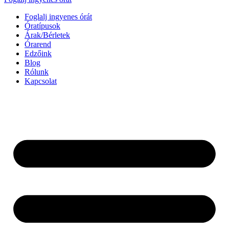
Foglalj ingyenes órát
Óratípusok
Árak/Bérletek
Órarend
Edzőink
Blog
Rólunk
Kapcsolat