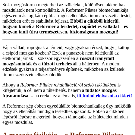
Sok mozgásforma megterheli az ízületeket, különösen akkor, ha a
mozdulatok nem kontrolláltak. A Reformer Pilates biomechanikája
egészen más logikára épül: a rugós ellenállás finoman vezeti a testet,
miközben erőt és stabilitást fejleszt.
Ebből a cikkből kiderül,
hogyan kíméli a Reformer a térdedet, csípődet és válladat – és
hogyan tanít újra természetesen, biztonságosan mozogni!
Fáj a vállad, ropognak a térdeid, vagy gyakran érzed, hogy „kattog”
a csípőd mozgás közben? Ezek a panaszok nem feltétlenül az
életkorral járnak – sokszor egyszerűen
a rosszul irányított
mozgásminták és a túlzott terhelés
áll a háttérben. A modern
edzések gyakran a teljesítményre építenek, miközben az ízületek
finom szerkezete elhasználódik.
Ahogy a
Reformer Pilates rehabilitációról szóló cikkünkben
is
kifejtettük, a cél nem a túlterhelés, hanem a
tudatos mozgás
újratanulása
. – ha érekel ez a téma is,
itt tudod elolvasni a cikket!
A Reformer gép ebben egyedülálló: biomechanikailag úgy működik,
hogy az ellenállás mindig a testedhez igazodik. Ebben a cikkben
lépésről lépésre megérted, hogyan támogatja az ízületeidet minden
egyes mozdulat.