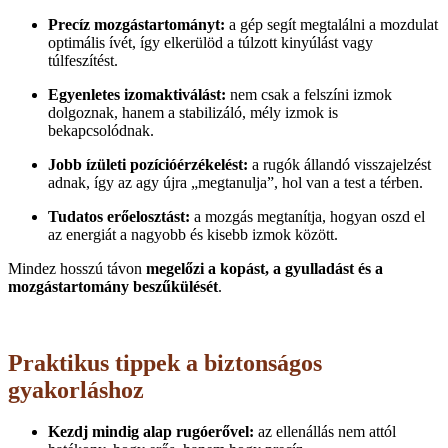
Precíz mozgástartományt:
a gép segít megtalálni a mozdulat
optimális ívét, így elkerülöd a túlzott kinyúlást vagy
túlfeszítést.
Egyenletes izomaktiválást:
nem csak a felszíni izmok
dolgoznak, hanem a stabilizáló, mély izmok is
bekapcsolódnak.
Jobb ízületi pozícióérzékelést:
a rugók állandó visszajelzést
adnak, így az agy újra „megtanulja”, hol van a test a térben.
Tudatos erőelosztást:
a mozgás megtanítja, hogyan oszd el
az energiát a nagyobb és kisebb izmok között.
Mindez hosszú távon
megelőzi a kopást, a gyulladást és a
mozgástartomány beszűkülését
.
Praktikus tippek a biztonságos
gyakorláshoz
Kezdj mindig alap rugóerővel:
az ellenállás nem attól