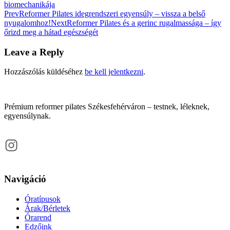
biomechanikája
Post
Prev
Reformer Pilates idegrendszeri egyensúly – vissza a belső
nyugalomhoz!
Next
Reformer Pilates és a gerinc rugalmassága – így
navigation
őrizd meg a hátad egészségét
Leave a Reply
Hozzászólás küldéséhez
be kell jelentkezni
.
Prémium reformer pilates Székesfehérváron – testnek, léleknek,
egyensúlynak.
Navigáció
Óratípusok
Árak/Bérletek
Órarend
Edzőink