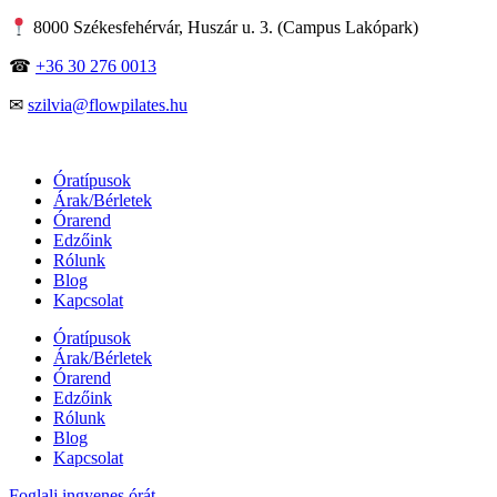
Skip
8000 Székesfehérvár, Huszár u. 3. (Campus Lakópark)
to
content
☎
+36 30 276 0013
✉
szilvia@flowpilates.hu
Óratípusok
Árak/Bérletek
Órarend
Edzőink
Rólunk
Blog
Kapcsolat
Óratípusok
Árak/Bérletek
Órarend
Edzőink
Rólunk
Blog
Kapcsolat
Foglalj ingyenes órát