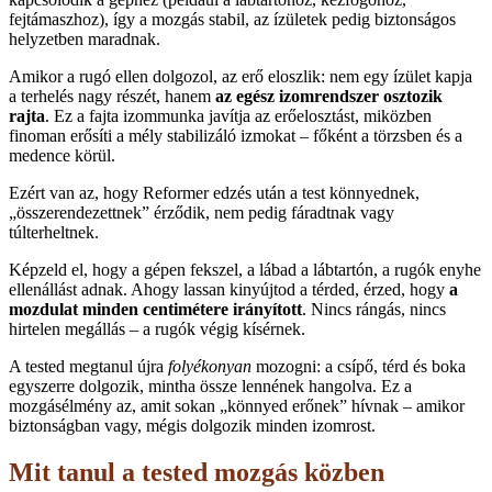
fejtámaszhoz), így a mozgás stabil, az ízületek pedig biztonságos
helyzetben maradnak.
Amikor a rugó ellen dolgozol, az erő eloszlik: nem egy ízület kapja
a terhelés nagy részét, hanem
az egész izomrendszer osztozik
rajta
. Ez a fajta izommunka javítja az erőelosztást, miközben
finoman erősíti a mély stabilizáló izmokat – főként a törzsben és a
medence körül.
Ezért van az, hogy Reformer edzés után a test könnyednek,
„összerendezettnek” érződik, nem pedig fáradtnak vagy
túlterheltnek.
Képzeld el, hogy a gépen fekszel, a lábad a lábtartón, a rugók enyhe
ellenállást adnak. Ahogy lassan kinyújtod a térded, érzed, hogy
a
mozdulat minden centimétere irányított
. Nincs rángás, nincs
hirtelen megállás – a rugók végig kísérnek.
A tested megtanul újra
folyékonyan
mozogni: a csípő, térd és boka
egyszerre dolgozik, mintha össze lennének hangolva. Ez a
mozgásélmény az, amit sokan „könnyed erőnek” hívnak – amikor
biztonságban vagy, mégis dolgozik minden izomrost.
Mit tanul a tested mozgás közben