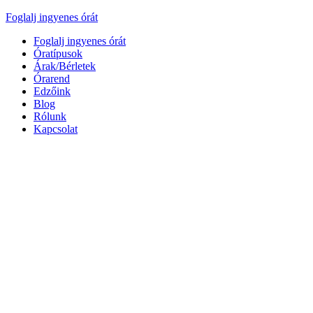
Foglalj ingyenes órát
Foglalj ingyenes órát
Óratípusok
Árak/Bérletek
Órarend
Edzőink
Blog
Rólunk
Kapcsolat