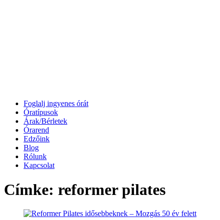
Foglalj ingyenes órát
Óratípusok
Árak/Bérletek
Órarend
Edzőink
Blog
Rólunk
Kapcsolat
Címke:
reformer pilates