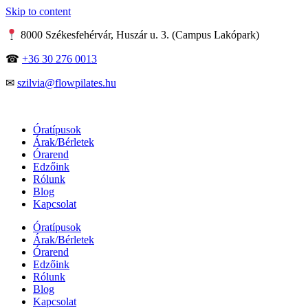
Skip to content
8000 Székesfehérvár, Huszár u. 3. (Campus Lakópark)
☎
+36 30 276 0013
✉
szilvia@flowpilates.hu
Óratípusok
Árak/Bérletek
Órarend
Edzőink
Rólunk
Blog
Kapcsolat
Óratípusok
Árak/Bérletek
Órarend
Edzőink
Rólunk
Blog
Kapcsolat